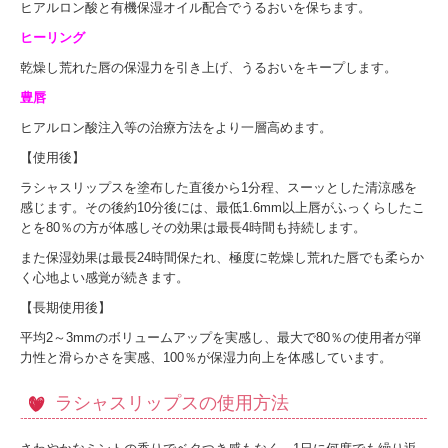
ヒアルロン酸と有機保湿オイル配合でうるおいを保ちます。
ヒーリング
乾燥し荒れた唇の保湿力を引き上げ、うるおいをキープします。
豊唇
ヒアルロン酸注入等の治療方法をより一層高めます。
【使用後】
ラシャスリップスを塗布した直後から1分程、スーッとした清涼感を
感じます。その後約10分後には、最低1.6mm以上唇がふっくらしたこ
とを80％の方が体感しその効果は最長4時間も持続します。
また保湿効果は最長24時間保たれ、極度に乾燥し荒れた唇でも柔らか
く心地よい感覚が続きます。
【長期使用後】
平均2～3mmのボリュームアップを実感し、最大で80％の使用者が弾
力性と滑らかさを実感、100％が保湿力向上を体感しています。
ラシャスリップスの使用方法