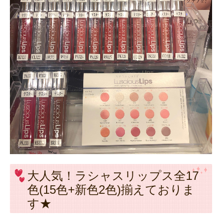
ホワイトニング
メタルフリー
インプラント
小児歯科
マタニティ歯科
マウスピース
矯正歯科
初診の方へ -first-
大人気！ラシャスリップス全17
交通案内 -access-
色(15色+新色2色)揃えておりま
Instagram
す★