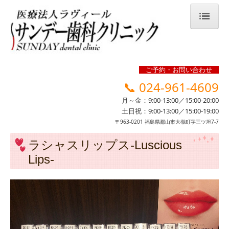
HOME
お知らせ -news-
ご予約・お問い合わせ
📞
024-961-4609
当院のご案内 -clinic-
月～金：
9:00-13:00／15:00-20:00
院長のご紹介 -doctor-
土日祝：
9:00-13:00／15:00-19:00
〒963-0201 福島県郡山市大槻町字三ツ坦7-7
診療案内 -service-
ラシャスリップス-Luscious
メンテナンス
Lips-
歯周内科
ラシャスリップス
アンチエイジング歯科