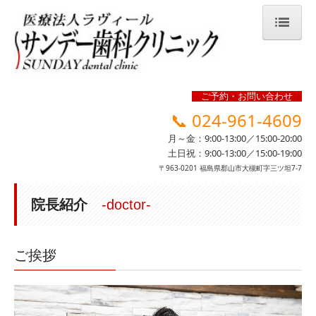
HOME
お知らせ -news-
ご予約・お問い合わせ
📞
024-961-4609
当院のご案内 -clinic-
月～金：
9:00-13:00／15:00-20:00
院長のご紹介 -doctor-
土日祝：
9:00-13:00／15:00-19:00
〒963-0201 福島県郡山市大槻町字三ツ坦7-7
診療案内 -service-
院長紹介
-doctor-
メンテナンス
歯周内科
ご挨拶
ラシャスリップス
アンチエイジング歯科