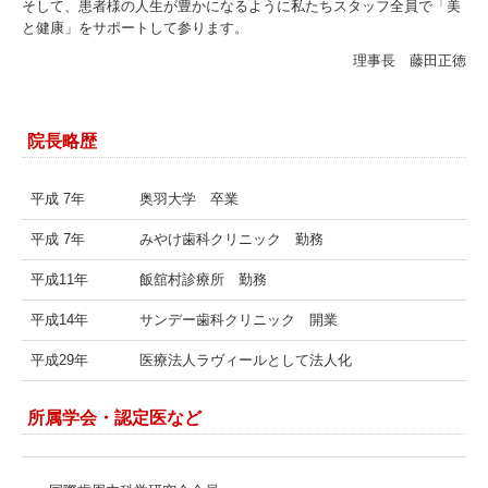
そして、患者様の人生が豊かになるように私たちスタッフ全員で「美
と健康」をサポートして参ります。
理事長 藤田正徳
院長略歴
平成 7年
奥羽大学 卒業
平成 7年
みやけ歯科クリニック 勤務
平成11年
飯舘村診療所 勤務
平成14年
サンデー歯科クリニック 開業
平成29年
医療法人ラヴィールとして法人化
所属学会・認定医など