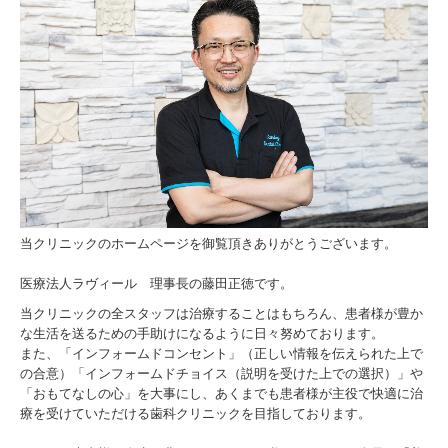
ホワイトニング
メタルフリー
インプラント
小児歯科
マタニティ歯科
マウスピース
当クリニックのホームページを御覧頂きありがとうございます。
矯正歯科
医療法人ラヴィール 理事長の藤田正徳です。
当クリニックの全スタッフは治療することはもちろん、患者様が豊か
初診の方へ -first-
な生活を送るための手助けになるように日々努めております。
また、「インフォームドコンセント」（正しい情報を伝えられた上で
交通案内 -access-
の合意）「インフォームドチョイス（説明を受けた上での選択）」や
「おもてなしの心」を大事にし、あくまでも患者様が主役で快適に治
Instagram
療を受けていただける歯科クリニックを目指しております。